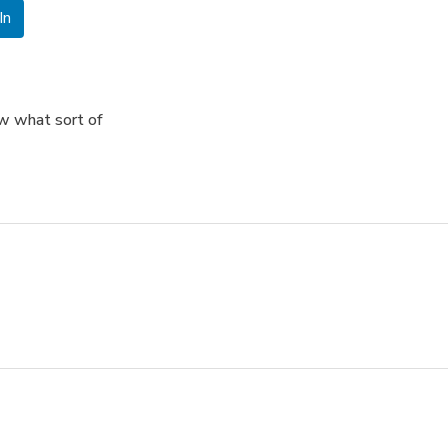
In
w what sort of