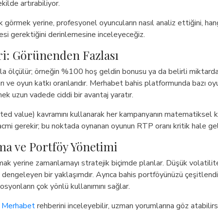
ilde artırabiliyor.
görmek yerine, profesyonel oyuncuların nasıl analiz ettiğini, hang
mesi gerektiğini derinlemesine inceleyeceğiz.
i: Görünenden Fazlası
ölçülür; örneğin %100 hoş geldin bonusu ya da belirli miktarda fr
ları ve oyun katkı oranlarıdır. Merhabet bahis platformunda bazı o
lmek uzun vadede ciddi bir avantaj yaratır.
ted value) kavramını kullanarak her kampanyanın matematiksel kâ
cmi gerekir; bu noktada oynanan oyunun RTP oranı kritik hale gel
ma ve Portföy Yönetimi
k yerine zamanlamayı stratejik biçimde planlar. Düşük volatilit
ski dengeleyen bir yaklaşımdır. Ayrıca bahis portföyünüzü çeşit
yonların çok yönlü kullanımını sağlar.
n
Merhabet
rehberini inceleyebilir, uzman yorumlarına göz atabilirsi