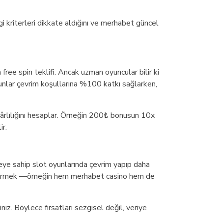
i kriterleri dikkate aldığını ve merhabet güncel
ee spin teklifi. Ancak uzman oyuncular bilir ki
yunlar çevrim koşullarına %100 katkı sağlarken,
rlılığını hesaplar. Örneğin 200₺ bonusun 10x
ir.
eye sahip slot oyunlarında çevrim yapıp daha
lendirmek —örneğin hem merhabet casino hem de
niz. Böylece fırsatları sezgisel değil, veriye