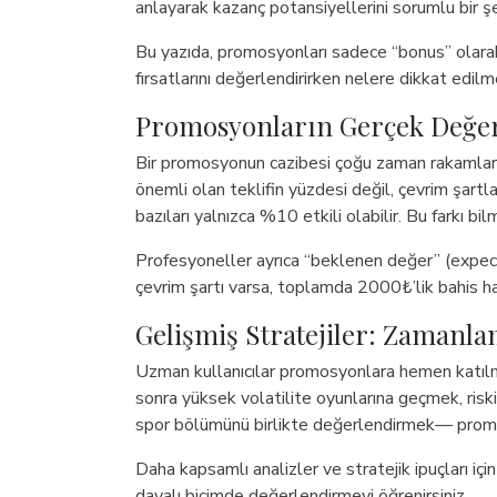
anlayarak kazanç potansiyellerini sorumlu bir şek
Bu yazıda, promosyonları sadece “bonus” olarak 
fırsatlarını değerlendirirken nelere dikkat edil
Promosyonların Gerçek Değer
Bir promosyonun cazibesi çoğu zaman rakamlarla 
önemli olan teklifin yüzdesi değil, çevrim şart
bazıları yalnızca %10 etkili olabilir. Bu farkı bi
Profesyoneller ayrıca “beklenen değer” (expec
çevrim şartı varsa, toplamda 2000₺’lik bahis ha
Gelişmiş Stratejiler: Zamanla
Uzman kullanıcılar promosyonlara hemen katılma
sonra yüksek volatilite oyunlarına geçmek, ri
spor bölümünü birlikte değerlendirmek— promos
Daha kapsamlı analizler ve stratejik ipuçları içi
dayalı biçimde değerlendirmeyi öğrenirsiniz.